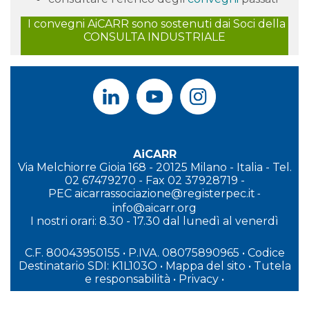
I convegni AiCARR sono sostenuti dai Soci della
CONSULTA INDUSTRIALE
AiCARR
Via Melchiorre Gioia 168 - 20125 Milano - Italia - Tel.
02 67479270 - Fax 02 37928719 -
PEC
aicarrassociazione@registerpec.it
-
info@aicarr.org
I
nostri orari: 8.30 - 17.30 dal lunedì al venerdì
C.F. 80043950155 • P.IVA. 08075890965
• Codice
Destinatario SDI: K1L103O
•
Mappa del sito
•
Tutela
e responsabilità
•
Privacy
•