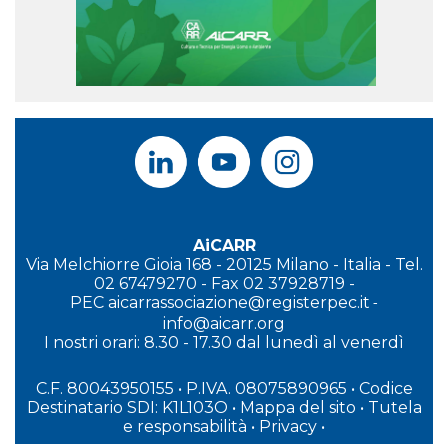
AiCARR
Via Melchiorre Gioia 168 - 20125 Milano - Italia - Tel.
02 67479270 - Fax 02 37928719 -
PEC
aicarrassociazione@registerpec.it
-
info@aicarr.org
I
nostri orari: 8.30 - 17.30 dal lunedì al venerdì
C.F. 80043950155 • P.IVA. 08075890965
• Codice
Destinatario SDI: K1L103O
•
Mappa del sito
•
Tutela
e responsabilità
•
Privacy
•