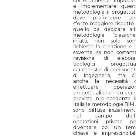
correttamente impostar
e implementare quest
metodologie, il progettis
deve profondere un
sforzo maggiore rispetto 
quello da dedicare all
metodologie “classiche”
infatti, non solo son
richieste la creazione e 
sovente, se non costante
revisione di elaborat
tipologici progettual
caratteristici di ogni socie
di ingegneria, ma c’
anche la necessità d
effettuare operazion
progettuali che non eran
previste in precedenza. I
Italia le metodologie BIM 
sono diffuse inizialment
nel campo dell
operazioni private pe
diventare poi un tem
chiave e imprescindibil