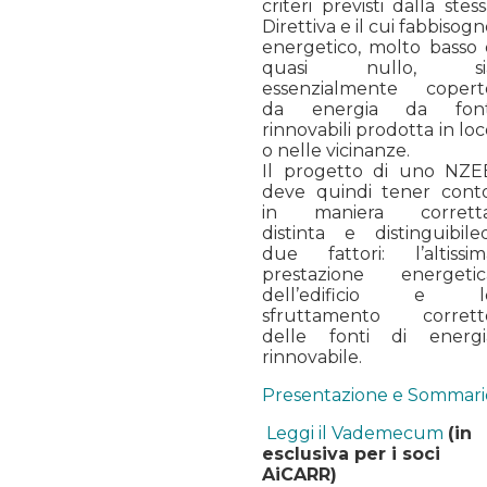
criteri previsti dalla stes
Direttiva e il cui fabbisog
energetico, molto basso 
quasi nullo, si
essenzialmente copert
da energia da font
rinnovabili prodotta in lo
o nelle vicinanze.
Il progetto di uno NZE
deve quindi tener conto
in maniera corretta
distinta e distinguibiled
due fattori: l’altissim
prestazione energetic
dell’edificio e l
sfruttamento corrett
delle fonti di energi
rinnovabile.
Presentazione e Sommari
Leggi il Vademecum
(in
esclusiva per i soci
AiCARR)