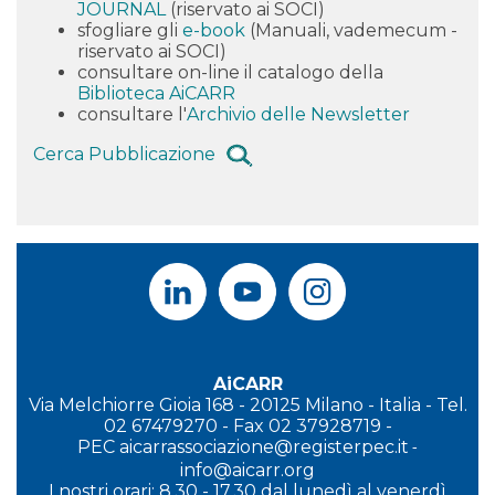
JOURNAL
(riservato ai SOCI)
sfogliare gli
e-book
(Manuali, vademecum -
riservato ai SOCI)
consultare on-line il catalogo della
Biblioteca AiCARR
consultare l'
Archivio delle Newsletter
Cerca Pubblicazione
AiCARR
Via Melchiorre Gioia 168 - 20125 Milano - Italia - Tel.
02 67479270 - Fax 02 37928719 -
PEC
aicarrassociazione@registerpec.it
-
info@aicarr.org
I
nostri orari: 8.30 - 17.30 dal lunedì al venerdì