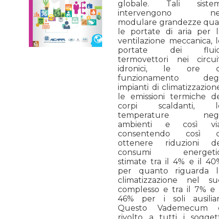
globale. Tali sistem
intervengono ne
modulare grandezze qual
le portate di aria per l
ventilazione meccanica, l
portate dei fluid
termovettori nei circuit
idronici, le ore d
funzionamento degl
impianti di climatizzazion
le emissioni termiche de
corpi scaldanti, l
temperature negl
ambienti e così via
consentendo così d
ottenere riduzioni de
consumi energetic
stimate tra il 4% e il 40
per quanto riguarda l
climatizzazione nel su
complesso e tra il 7% e i
46% per i soli ausiliari
Questo Vademecum 
rivolto a tutti i soggett