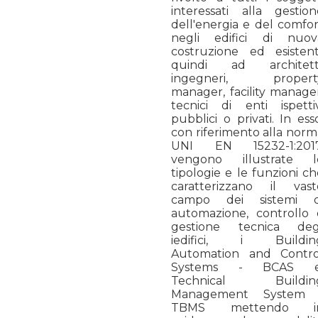
interessati alla gestion
dell'energia e del comfor
negli edifici di nuov
costruzione ed esistenti
quindi ad architetti
ingegneri, propert
manager, facility manager
tecnici di enti ispettiv
pubblici o privati. In ess
con riferimento alla norm
UNI EN 15232-1:2017
vengono illustrate l
tipologie e le funzioni c
caratterizzano il vast
campo dei sistemi d
automazione, controllo 
gestione tecnica deg
iedifici, i Buildin
Automation and Contro
Systems - BCAS e
Technical Buildin
Management System 
TBMS mettendo i