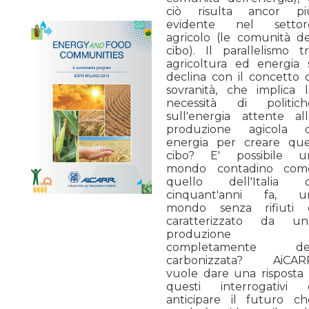
ciò risulta ancor pi
evidente nel settor
agricolo (le comunità de
cibo). Il parallelismo tr
agricoltura ed energia s
declina con il concetto d
sovranità, che implica l
necessità di politich
sull'energia attente all
produzione agicola d
energia per creare que
cibo? E' possibile u
mondo contadino com
quello dell'Italia d
cinquant'anni fa, u
mondo senza rifiuti 
caratterizzato da un
produzione
completamente de
carbonizzata? AiCAR
vuole dare una risposta 
questi interrogativi 
anticipare il futuro ch