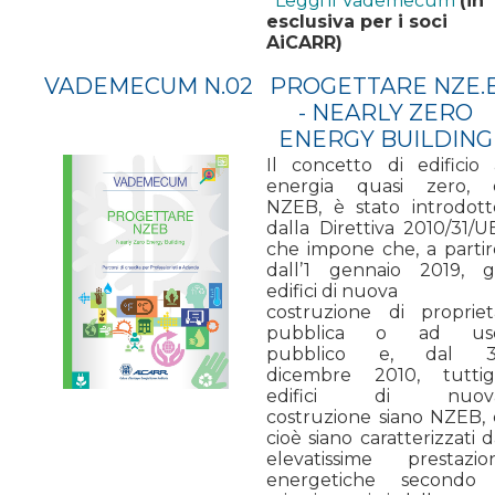
Leggi il Vademecum
(in
esclusiva per i soci
AiCARR)
VADEMECUM N.02
PROGETTARE NZE.
- NEARLY ZERO
ENERGY BUILDING
Il concetto di edificio 
energia quasi zero, 
NZEB, è stato introdott
dalla Direttiva 2010/31/U
che impone che, a partir
dall’1 gennaio 2019, gl
edifici di nuova
costruzione di propriet
pubblica o ad us
pubblico e, dal 3
dicembre 2010, tuttigl
edifici di nuov
costruzione siano NZEB, 
cioè siano caratterizzati 
elevatissime prestazion
energetiche secondo 