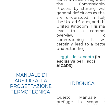
the Commissionin
Process by starting wit
general definitions as th
are understood in Italy
the United States, and th
United Kingdom. This ma
lead to a commo
overview o
commissioning. It wil
certainly lead to a bette
understanding.
Leggi il documento
(in
esclusiva per i soci
AiCARR)
MANUALE DI
AUSILIO ALLA
IDRONICA
PROGETTAZIONE
TERMOTECNICA
Questo Manuale s
prefigge lo scopo d