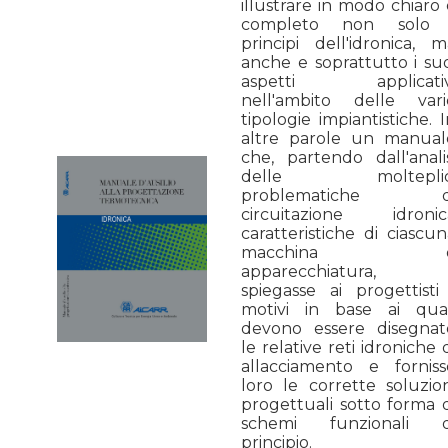
illustrare in modo chiaro
completo non solo 
principi dell'idronica, m
anche e soprattutto i suo
aspetti applicativ
nell'ambito delle vari
tipologie impiantistiche. 
altre parole un manual
che, partendo dall'analis
delle molteplic
problematiche d
circuitazione idronic
caratteristiche di ciascu
macchina 
apparecchiatura,
spiegasse ai progettisti 
motivi in base ai qual
devono essere disegnat
le relative reti idroniche 
allacciamento e forniss
loro le corrette soluzion
progettuali sotto forma d
schemi funzionali d
principio.