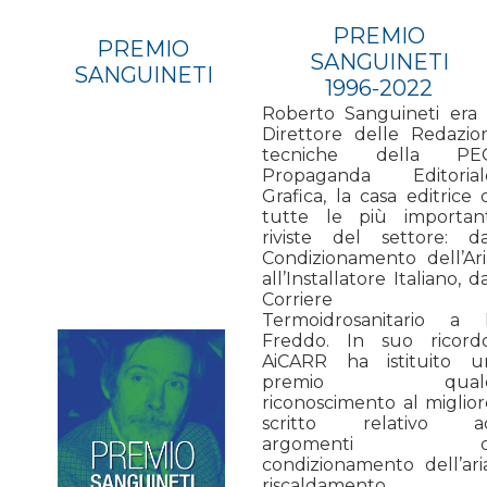
PREMIO
PREMIO
SANGUINETI
SANGUINETI
1996-2022
Roberto Sanguineti era i
Direttore delle Redazion
tecniche della PE
Propaganda Editorial
Grafica, la casa editrice 
tutte le più important
riviste del settore: da
Condizionamento dell’Ari
all’Installatore Italiano, d
Corriere
Termoidrosanitario a I
Freddo. In suo ricordo
AiCARR ha istituito u
premio qual
riconoscimento al miglior
scritto relativo a
argomenti d
condizionamento dell’aria
riscaldamento,