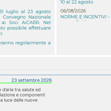
06/08/2026
NORME E INCENTIVI - Ce
31 luglio al 23 agosto
nuova Guida operativa
1° Convegno Nazionale
e ai Soci AiCARR. Nel
06/08/2026
o possibile effettuare
NORME E INCENTIVI - N
i.
ventilatori industriali
deranno regolarmente a
06/08/2026
NORME E INCENTIVI - La
edifici si sposta dalle 
06/08/2026
NORME E INCENTIVI - Po
stato del mercato glob
23 settembre 2026
06/08/2026
 d’aria tra salute ed
NORME E INCENTIVI - D
tilazione e componenti
obblighi per le rinnova
la luce delle nuove
06/08/2026
NORME E INCENTIVI - I