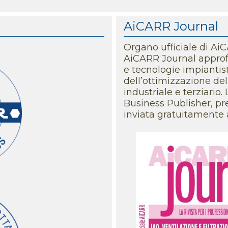
della National Escape 
AiCARR Journal
06/08/2026
AICARR FORMAZIONE - A
Organo ufficiale di Ai
i professionisti dell’ef
AiCARR Journal approfon
e tecnologie impiantist
06/08/2026
dell’ottimizzazione dell
AICARR FORMAZIONE - 
industriale e terziario
degli impianti in tutti i
Business Publisher, pre
06/08/2026
inviata gratuitamente 
AICARR FORMAZIONE - 
ventilazione e norma 
23/07/2026
IN ASSOCIAZIONE - Pre
protagonisti efficienz
23/07/2026
EVENTI - 41° Convegno
utili per iscriversi