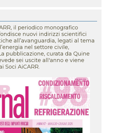
Clause al settore energia
 settembre, il corso sui BACS per
CARR, il periodico monografico
ficienza energetica
disce nuovi indirizzi scientifici
iche all’avanguardia, legati al tema
’energia nel settore civile,
La gestione della manutenzione
. La pubblicazione, curata da Quine
 suoi aspetti
vede sei uscite all'anno e viene
ai Soci AiCARR.
Una nuova edizione del corso su
UNI 16798
mio Tesi di Laurea 2026,
a e benessere
 Nazionale AiCARR, informazioni