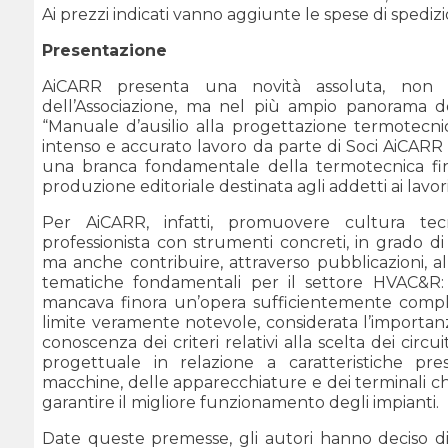
Ai prezzi indicati vanno aggiunte le spese di spedi
Presentazione
AiCARR presenta una novità assoluta, non solo
dell’Associazione, ma nel più ampio panorama del
“Manuale d’ausilio alla progettazione termotecnica
intenso e accurato lavoro da parte di Soci AiCARR tr
una branca fondamentale della termotecnica fi
produzione editoriale destinata agli addetti ai lavori
Per AiCARR, infatti, promuovere cultura tecn
professionista con strumenti concreti, in grado d
ma anche contribuire, attraverso pubblicazioni, a
tematiche fondamentali per il settore HVAC&R: i
mancava finora un’opera sufficientemente compl
limite veramente notevole, considerata l’importanz
conoscenza dei criteri relativi alla scelta dei circu
progettuale in relazione a caratteristiche pre
macchine, delle apparecchiature e dei terminali che
garantire il migliore funzionamento degli impianti.
Date queste premesse, gli autori hanno deciso di 