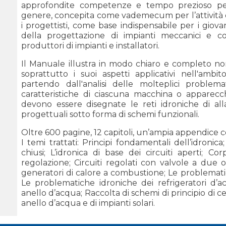
approfondite competenze e tempo prezioso per
genere, concepita come vademecum per l’attività quo
i progettisti, come base indispensabile per i giov
della progettazione di impianti meccanici e 
produttori di impianti e installatori.
Il Manuale illustra in modo chiaro e completo non 
soprattutto i suoi aspetti applicativi nell'ambito
partendo dall'analisi delle molteplici problema
caratteristiche di ciascuna macchina o apparecchi
devono essere disegnate le reti idroniche di al
progettuali sotto forma di schemi funzionali.
Oltre 600 pagine, 12 capitoli, un’ampia appendice con
I temi trattati: Principi fondamentali dell’idronica
chiusi; L’idronica di base dei circuiti aperti; Cor
regolazione; Circuiti regolati con valvole a due 
generatori di calore a combustione; Le problematich
Le problematiche idroniche dei refrigeratori d’
anello d’acqua; Raccolta di schemi di principio di ce
anello d’acqua e di impianti solari.