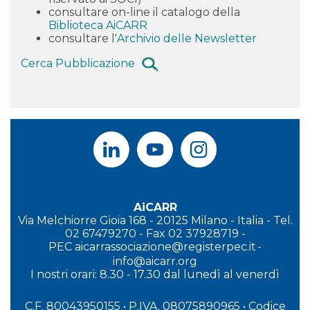
consultare on-line il catalogo della
Biblioteca AiCARR
consultare l'
Archivio delle Newsletter
Cerca Pubblicazione
AiCARR
Via Melchiorre Gioia 168 - 20125 Milano - Italia - Tel.
02 67479270 - Fax 02 37928719 -
PEC
aicarrassociazione@registerpec.it
-
info@aicarr.org
I
nostri orari: 8.30 - 17.30 dal lunedì al venerdì
C.F. 80043950155 • P.IVA. 08075890965
• Codice