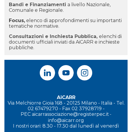
Bandi e Finanziamenti
a livello Nazionale,
Comunale e Regionale.
Focus
,
elenco di approfondimenti su importanti
tematiche normative.
Consultazioni e Inchiesta Pubblica
,
elenchi di
documenti ufficiali inviati da AiCARR e inchieste
pubbliche.
AiCARR
Via Melchiorre Gioia 168 - 20125 Milano - Italia - Tel.
02 67479270 - Fax 02 37928719 -
PEC
aicarrassociazione@registerpec.it
-
info@aicarr.org
I
nostri orari: 8.30 - 17.30 dal lunedì al venerdì