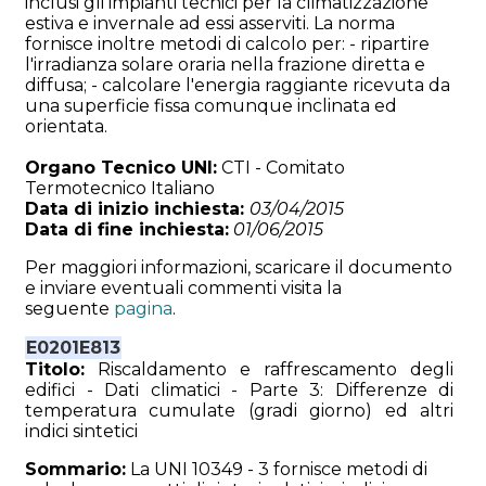
inclusi gli impianti tecnici per la climatizzazione
estiva e invernale ad essi asserviti. La norma
fornisce inoltre metodi di calcolo per: - ripartire
l'irradianza solare oraria nella frazione diretta e
diffusa; - calcolare l'energia raggiante ricevuta da
una superficie fissa comunque inclinata ed
orientata.
Organo Tecnico UNI:
CTI - Comitato
Termotecnico Italiano
Data di inizio inchiesta:
03/04/2015
Data di fine inchiesta:
01/06/2015
Per maggiori informazioni, scaricare il documento
e inviare eventuali commenti visita la
seguente
pagina
.
E0201E813
Titolo:
Riscaldamento e raffrescamento degli
edifici - Dati climatici - Parte 3: Differenze di
temperatura cumulate (gradi giorno) ed altri
indici sintetici
Sommario:
La UNI 10349 - 3 fornisce metodi di