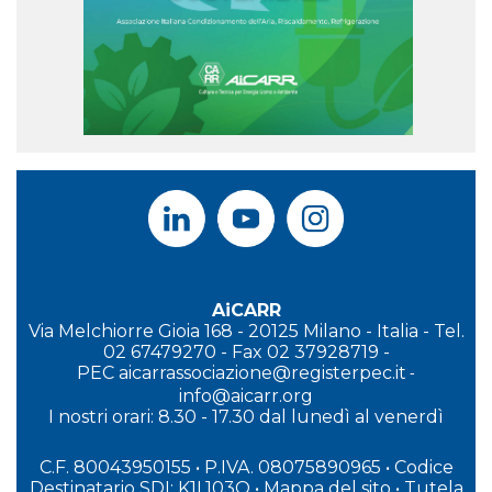
AiCARR
Via Melchiorre Gioia 168 - 20125 Milano - Italia - Tel.
02 67479270 - Fax 02 37928719 -
PEC
aicarrassociazione@registerpec.it
-
info@aicarr.org
I
nostri orari: 8.30 - 17.30 dal lunedì al venerdì
C.F. 80043950155 • P.IVA. 08075890965
• Codice
Destinatario SDI: K1L103O
•
Mappa del sito
•
Tutela